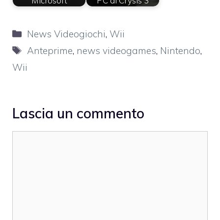
Microsoft
PC di Crysis 3
Categorie
News Videogiochi
,
Wii
Tag
Anteprime
,
news videogames
,
Nintendo
,
Wii
Lascia un commento
Commento