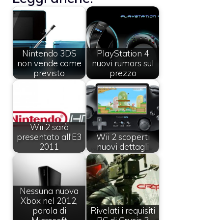
Nintendo 3DS
PlayStation 4
non vende come
nuovi rumors sul
previsto
prezzo
Wii 2 sarà
presentato all'E3
Wii 2 scoperti
2011
nuovi dettagli
Nessuna nuova
Xbox nel 2012,
parola di
Rivelati i requisiti