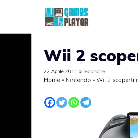
Vai
al
contenuto
Wii 2 scope
22 Aprile 2011
di
redazione
Home
»
Nintendo
»
Wii 2 scoperti 