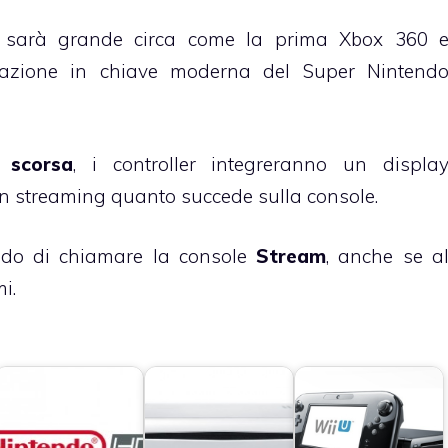
e sarà grande circa come la prima Xbox 360 
etazione in chiave moderna del Super Nintend
 scorsa
, i controller integreranno un displa
in streaming quanto succede sulla console.
ndo di chiamare la console
Stream
, anche se a
i.