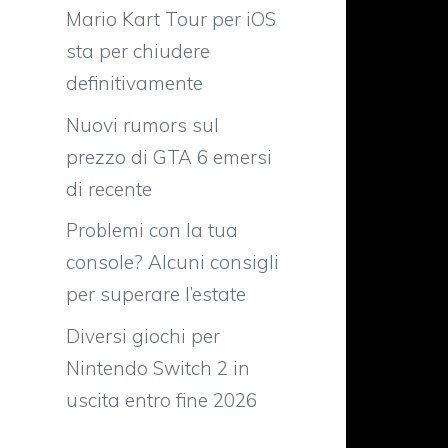
Mario Kart Tour per iOS
sta per chiudere
definitivamente
Nuovi rumors sul
prezzo di GTA 6 emersi
di recente
Problemi con la tua
e
console? Alcuni consigli
per superare l’estate
Diversi giochi per
e
Nintendo Switch 2 in
uscita entro fine 2026
e