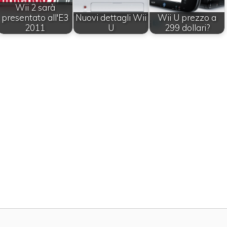
Wii 2 sarà
presentato all'E3
Nuovi dettagli Wii
Wii U prezzo a
2011
U
299 dollari?