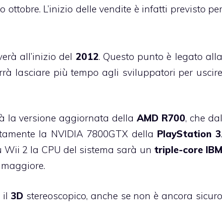
o ottobre. L’inizio delle vendite è infatti previsto pe
erà all’inizio del
2012
. Questo punto è legato all
rà lasciare più tempo agli sviluppatori per uscir
 la versione aggiornata della
AMD R700
, che da
ettamente la NVIDIA 7800GTX della
PlayStation 3
u Wii 2 la CPU del sistema sarà un
triple-core IB
k maggiore.
 il
3D
stereoscopico, anche se non è ancora sicur