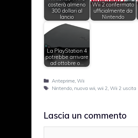
costerà almeno
Wii 2 confermato
300 dollari al
ufficialmente da
lancio
Nintendo
La PlayStation 4
potrebbe arrivare
ad ottobre o…
Categorie
Anteprime
,
Wii
Tag
Nintendo
,
nuova wii
,
wii 2
,
Wii 2 uscita
Lascia un commento
Commento