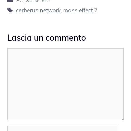
PC
,
Xbox 360
Tag
cerberus network
,
mass effect 2
Lascia un commento
Commento
Nome