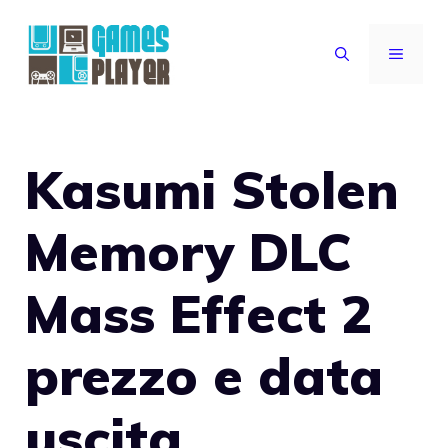
Vai
al
MENU
contenuto
Kasumi Stolen
Memory DLC
Mass Effect 2
prezzo e data
uscita