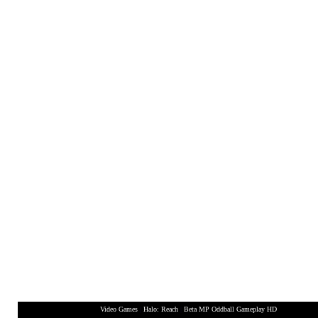
Video Games
|
Halo: Reach
|
Beta MP Oddball Gameplay HD