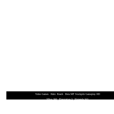
Video Games
|
Halo: Reach
|
Beta MP Stockpile Gameplay HD
XBox 360
|
Playstation 3
|
Nintendo Wii