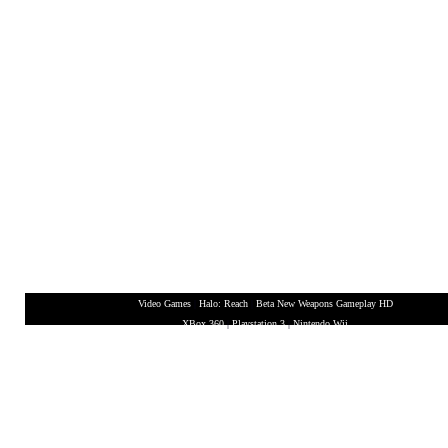
Video Games
|
Halo: Reach
|
Beta New Weapons Gameplay HD
XBox 360
|
Playstation 3
|
Nintendo Wii