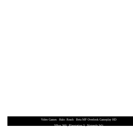
Video Games
|
Halo: Reach
|
Beta MP Overlook Gameplay HD
XBox 360
|
Playstation 3
|
Nintendo Wii