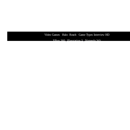
Video Games
|
Halo: Reach
|
Game Types Interview HD
XBox 360
|
Playstation 3
|
Nintendo Wii