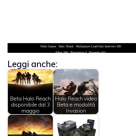
Video Games
|
Halo: Reach
|
Multiplayer Load-Outs Interview HD
XBox 360
|
Playstation 3
|
Nintendo Wii
Leggi anche:
Beta Halo Reach
Halo Reach video
disponibile dal 3
Beta e modalità
maggio
Invasion