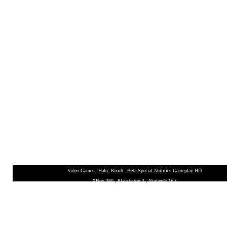
Video Games
|
Halo: Reach
|
Beta Special Abilities Gameplay HD
XBox 360
|
Playstation 3
|
Nintendo Wii