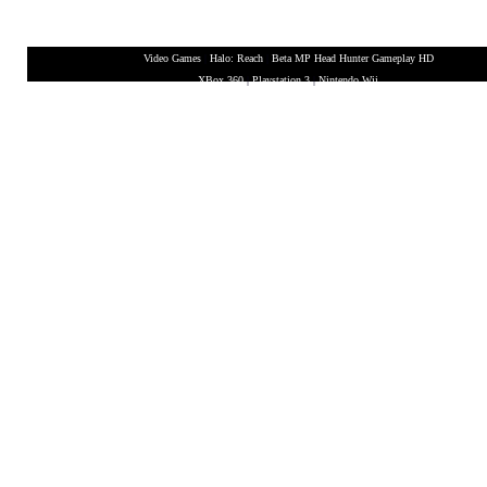
Video Games
|
Halo: Reach
|
Beta MP Head Hunter Gameplay HD
XBox 360
|
Playstation 3
|
Nintendo Wii