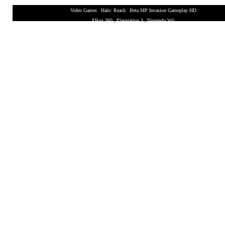
Video Games
|
Halo: Reach
|
Beta MP Invasion Gameplay HD
XBox 360
|
Playstation 3
|
Nintendo Wii