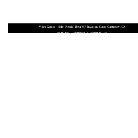
Video Games
|
Halo: Reach
|
Beta MP Invasion Slayer Gameplay HD
XBox 360
|
Playstation 3
|
Nintendo Wii