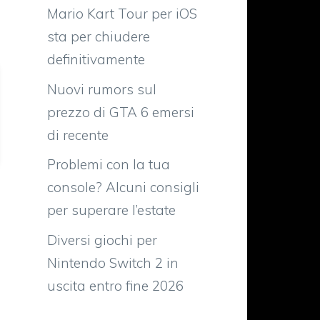
Mario Kart Tour per iOS
sta per chiudere
definitivamente
Nuovi rumors sul
prezzo di GTA 6 emersi
di recente
Problemi con la tua
console? Alcuni consigli
per superare l’estate
Diversi giochi per
Nintendo Switch 2 in
uscita entro fine 2026