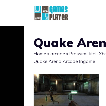
Vai
al
contenuto
Quake Aren
Home
»
arcade
»
Prossimi titoli 
Quake Arena Arcade Ingame