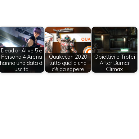
Dead or Alive 5 e
Persona 4 Arena
Quakecon 2020
Obiettivi e Trofei
hanno una data di
tutto quello che
After Burner
uscita
c'è da sapere
Climax