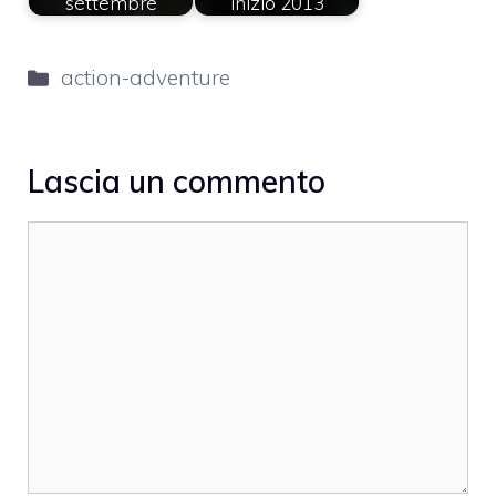
settembre
inizio 2013
Categorie
action-adventure
Lascia un commento
Commento