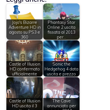
Jojo's Bizarre
Phantasy Star
Adventure HD in
Online 2 uscita
agosto su PS3 e
fissata al 2013
360
per…
Castle of Illusion
Sonic the
HD confermato
Hedgehog 4 data
ufficialmente
uscita e prezzo
Castle of Illusion
The Cave
HD uscita il 3
annunciato per