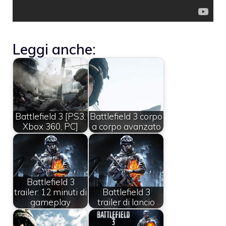
Leggi anche:
Battlefield 3 [PS3,
Battlefield 3 corpo
Xbox 360, PC]
a corpo avanzato
Battlefield 3
trailer: 12 minuti di
Battlefield 3
gameplay
trailer di lancio