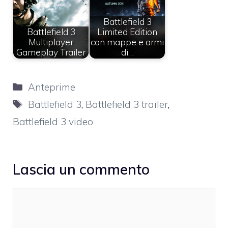
Battlefield 3
Battlefield 3
Limited Edition
Multiplayer
con mappe e armi
Gameplay Trailer
di…
Categorie
Anteprime
Tag
Battlefield 3
,
Battlefield 3 trailer
,
Battlefield 3 video
Lascia un commento
Commento