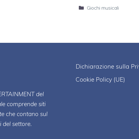
Categorie
Giochi musicali
Dichiarazione sulla Pr
Cookie Policy (UE)
ERT
AINMENT
del
ale comprende siti
te che contano sul
 del settore.