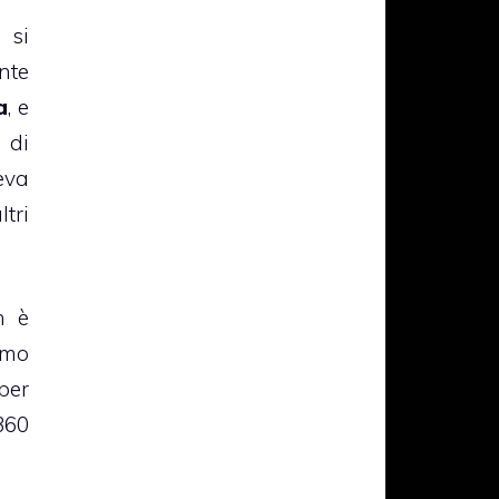
 si
nte
a
, e
 di
eva
tri
h è
imo
per
360