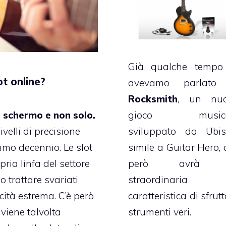
Già qualche tempo
ot online?
avevamo parlato
Rocksmith
, un nu
gioco musica
o schermo e non solo.
sviluppato da Ubiso
velli di precisione
simile a Guitar Hero, 
timo decennio. Le slot
però avrà 
ria linfa del settore
straordinaria
 trattare svariati
caratteristica di sfrut
ità estrema. C’è però
strumenti veri.
 viene talvolta