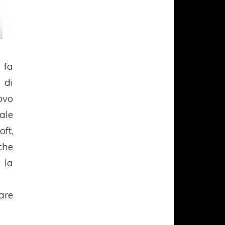
 fa
 di
ovo
le
ft,
che
la
tare