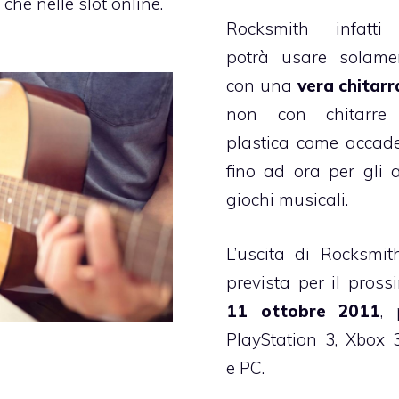
 che nelle slot online.
Rocksmith infatti
potrà usare solame
con una
vera chitarr
non con chitarre
plastica come accad
fino ad ora per gli al
giochi musicali.
L’uscita di Rocksmit
prevista per il pross
11 ottobre 2011
, 
PlayStation 3, Xbox 
e PC.