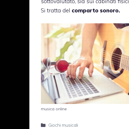
sottovalutato, sia sui cabinati fisici
Si tratta del
comparto sonoro.
musica online
Categorie
Giochi musicali