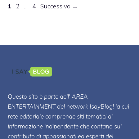
Pagina
Pagina
Pagina
1
2
…
4
Successivo
→
Questo sito è parte dell' AREA
ENTERT
AINMENT
del network IsayBlog! la cui
rete editoriale comprende siti tematici di
informazione indipendente che contano sul
contributo di appassionati ed esperti del