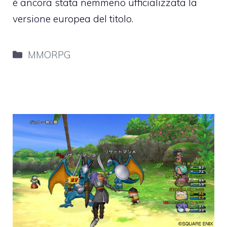
è ancora stata nemmeno ufficializzata la
versione europea del titolo.
Categorie
MMORPG