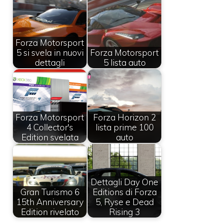
Forza Motorsport
5 si svela in nuovi
Forza Motorsport
dettagli
5 lista auto
Forza Motorsport
Forza Horizon 2
4 Collector's
lista prime 100
Edition svelata
auto
Dettagli Day One
Gran Turismo 6
Editions di Forza
15th Anniversary
5, Ryse e Dead
Edition rivelato
Rising 3