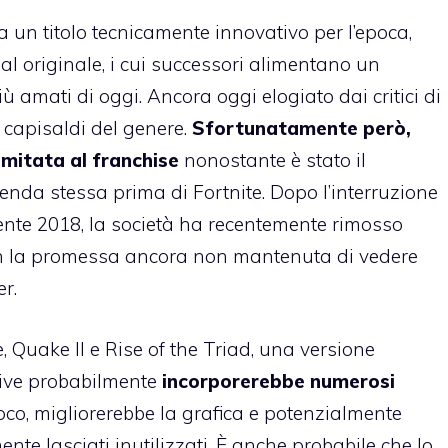
ra un titolo tecnicamente innovativo per l’epoca,
al originale, i cui successori alimentano un
 amati di oggi. Ancora oggi elogiato dai critici di
 capisaldi del genere.
Sfortunatamente però,
imitata al franchise
nonostante è stato il
zienda stessa prima di Fortnite. Dopo l’interruzione
nte 2018, la società ha recentemente rimosso
 con la promessa ancora non mantenuta di vedere
r.
, Quake II e Rise of the Triad, una versione
dive probabilmente
incorporerebbe numerosi
oco, migliorerebbe la grafica e potenzialmente
nte lasciati inutilizzati. È anche probabile che lo