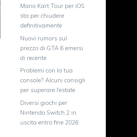
Mario Kart Tour per iOS
sta per chiudere
definitivamente
Nuovi rumors sul
prezzo di GTA 6 emersi
di recente
Problemi con la tua
console? Alcuni consigli
per superare l’estate
Diversi giochi per
Nintendo Switch 2 in
uscita entro fine 2026