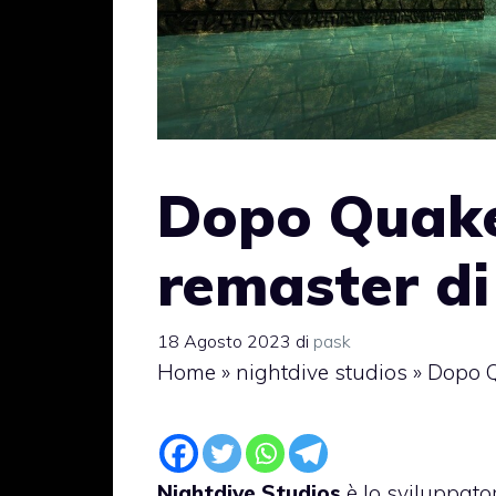
Dopo Quake
remaster di
18 Agosto 2023
di
pask
Home
»
nightdive studios
»
Dopo Q
Nightdive Studios
è lo sviluppato