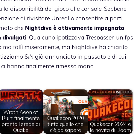
 la disponibilità del gioco alle console. Sebbene
nzione di rivisitare Unreal o consentire a parti
ermato che
Nightdive è attivamente impegnata
 divulgati
. Qualcuno ipotizzava
Trespasser
, un fps
o ma fallì miseramente, ma Nightdive ha chiarito
potizziamo
SiN
già annunciato in passato e di cui
i ci hanno finalmente rimesso mano.
Wrath Aeon of
Ruin: finalmente
Quakecon 2020
pronto l'erede di
tutto quello che
Quakecon 2024 e
Quake
c'è da sapere
le novità di Doom