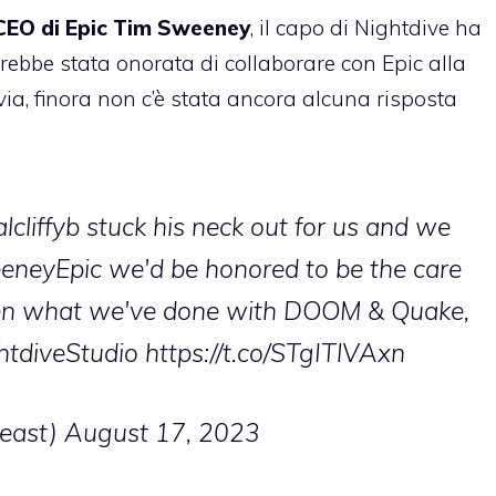
CEO di Epic Tim Sweeney
, il capo di Nightdive ha
ebbe stata onorata di collaborare con Epic alla
via, finora non c’è stata ancora alcuna risposta
lcliffyb
stuck his neck out for us and we
eneyEpic
we'd be honored to be the care
seen what we've done with DOOM & Quake,
tdiveStudio
https://t.co/STgITlVAxn
beast)
August 17, 2023