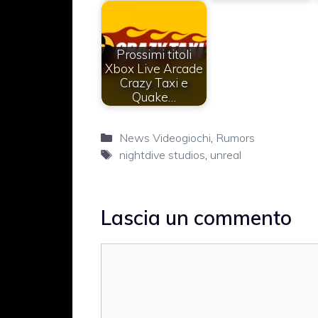
Prossimi titoli
Xbox Live Arcade
Crazy Taxi e
Quake…
Categorie
News Videogiochi
,
Rumors
Tag
nightdive studios
,
unreal
Lascia un commento
Commento