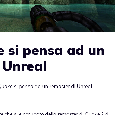
 si pensa ad un
 Unreal
uake si pensa ad un remaster di Unreal
re che si è occupato della remaster di Quake 2 di