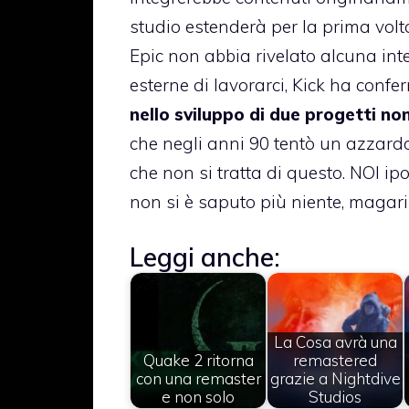
studio estenderà per la prima volta
Epic non abbia rivelato alcuna inte
esterne di lavorarci, Kick ha conf
nello sviluppo di due progetti non
che negli anni 90 tentò un azzard
che non si tratta di questo. NOI i
non si è saputo più niente, magar
Leggi anche:
La Cosa avrà una
Quake 2 ritorna
remastered
con una remaster
grazie a Nightdive
e non solo
Studios