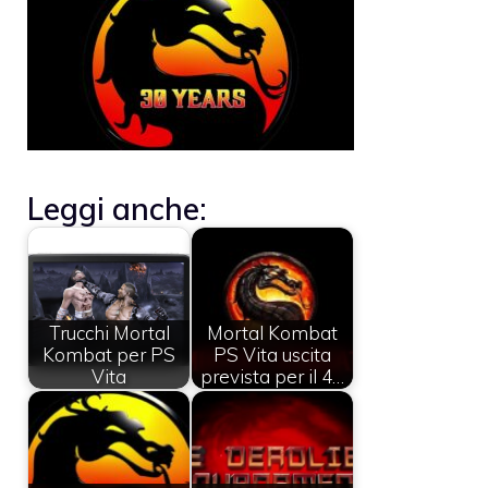
Leggi anche:
Trucchi Mortal
Mortal Kombat
Kombat per PS
PS Vita uscita
Vita
prevista per il 4…