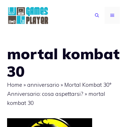
Vai
al
MENU
contenuto
mortal kombat
30
Home
»
anniversario
»
Mortal Kombat 30°
Anniversario: cosa aspettarsi?
»
mortal
kombat 30