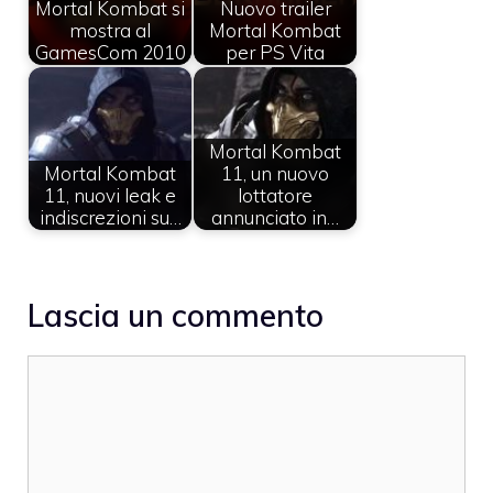
Mortal Kombat si
Nuovo trailer
mostra al
Mortal Kombat
GamesCom 2010
per PS Vita
Mortal Kombat
Mortal Kombat
11, un nuovo
11, nuovi leak e
lottatore
indiscrezioni su…
annunciato in…
Lascia un commento
Commento