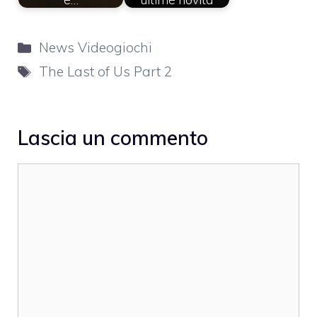
Categorie
News Videogiochi
Tag
The Last of Us Part 2
Lascia un commento
Commento