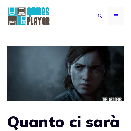
Vai
al
MENU
contenuto
Quanto ci sarà