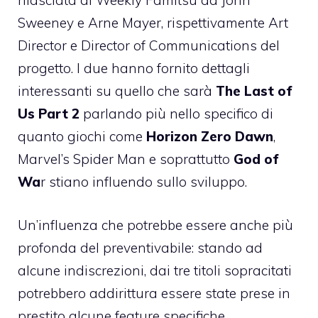
rilasciata al Weekly Famitsu da John
Sweeney e Arne Mayer, rispettivamente Art
Director e Director of Communications del
progetto. I due hanno fornito dettagli
interessanti su quello che sarà
The Last of
Us Part 2
parlando più nello specifico di
quanto giochi come
Horizon Zero Dawn
,
Marvel’s Spider Man e soprattutto
God of
Wa
r stiano influendo sullo sviluppo.
Un’influenza che potrebbe essere anche più
profonda del preventivabile: stando ad
alcune indiscrezioni, dai tre titoli sopracitati
potrebbero addirittura essere state prese in
prestito alcune feature specifiche.