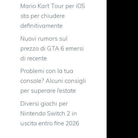
Mario Kart Tour per iOS
sta per chiudere
definitivamente
Nuovi rumors sul
prezzo di GTA 6 emersi
di recente
Problemi con la tua
console? Alcuni consigli
per superare l’estate
Diversi giochi per
Nintendo Switch 2 in
uscita entro fine 2026