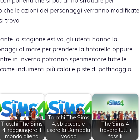
e componenti che si potranno sfruttare per
 che le azioni dei personaggi verranno modificate
si trova.
rante la stagione estiva, gli utenti hanno la
sonaggi al mare per prendere la tintarella oppure
mentre in inverno potranno sperimentare tutte le
, come indumenti più caldi e piste di pattinaggio.
Trucchi The Sims
Trucchi The Sims
4: sbloccare e
The Sims 4:
4: raggiungere il
usare la Bambola
trovare tutti i
mondo alieno
Vodoo
fossili