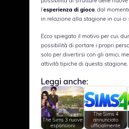
possibilità di sfruttare delle nuov
l’
esperienza di gioco
, dal momento
in relazione alla stagione in cui ci 
Ecco spiegato il motivo per cui, du
possibilità di portare i propri per
solo per divertirsi con gli amici, 
attività tipiche di questa stagione
Leggi anche:
The Sims 4
The Sims 3 nuove
annunciato
espansioni
ufficialmente