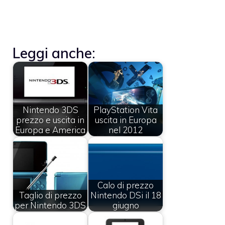
Leggi anche:
Nintendo 3DS
PlayStation Vita
prezzo e uscita in
uscita in Europa
Europa e America
nel 2012
Calo di prezzo
Taglio di prezzo
Nintendo DSi il 18
per Nintendo 3DS
giugno