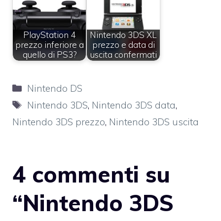
PlayStation 4
Nintendo 3DS XL
prezzo inferiore a
prezzo e data di
quello di PS3?
uscita confermati
Categorie
Nintendo DS
Tag
Nintendo 3DS
,
Nintendo 3DS data
,
Nintendo 3DS prezzo
,
Nintendo 3DS uscita
4 commenti su
“Nintendo 3DS