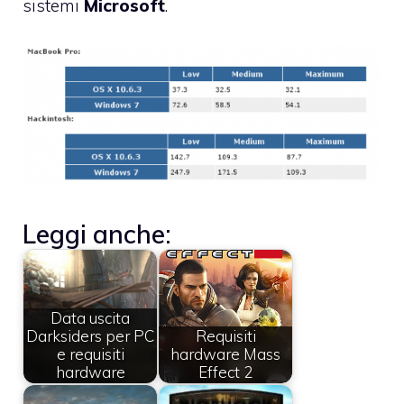
sistemi
Microsoft
.
Leggi anche:
Data uscita
Darksiders per PC
Requisiti
e requisiti
hardware Mass
hardware
Effect 2