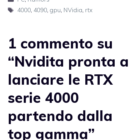
Tag
4000
,
4090
,
gpu
,
NVidia
,
rtx
1 commento su
“Nvidita pronta a
lanciare le RTX
serie 4000
partendo dalla
top gamma”