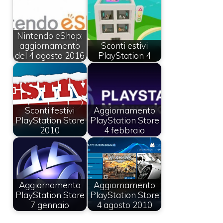
Nintendo eShop:
aggiornamento
Sconti estivi
del 4 agosto 2016
PlayStation 4
Sconti festivi
Aggiornamento
PlayStation Store
PlayStation Store
2010
4 febbraio
Aggiornamento
Aggiornamento
PlayStation Store
PlayStation Store
7 gennaio
4 agosto 2010