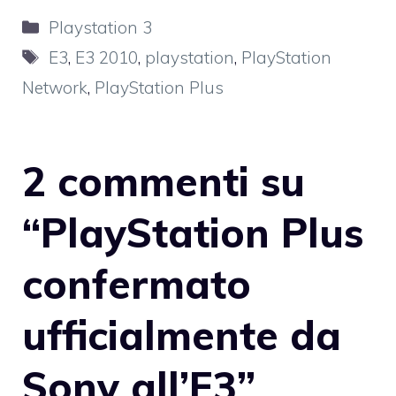
Categorie
Playstation 3
Tag
E3
,
E3 2010
,
playstation
,
PlayStation
Network
,
PlayStation Plus
2 commenti su
“PlayStation Plus
confermato
ufficialmente da
Sony all’E3”