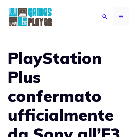
Vai
al
MENU
contenuto
PlayStation
Plus
confermato
ufficialmente
da Sony all’E3