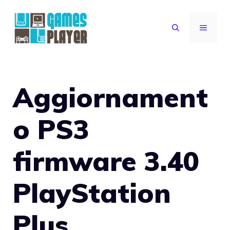
Vai
al
MENU
contenuto
Aggiornament
o PS3
firmware 3.40
PlayStation
Plus