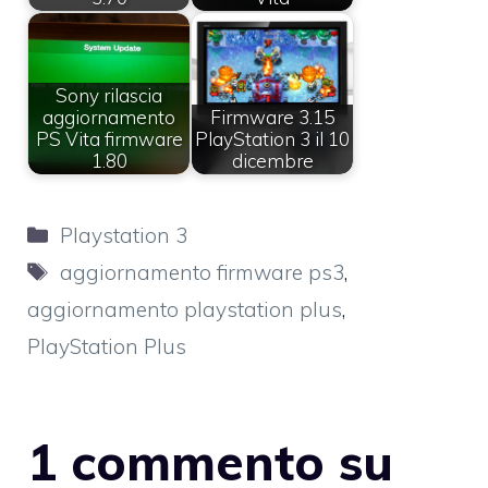
Sony rilascia
aggiornamento
Firmware 3.15
PS Vita firmware
PlayStation 3 il 10
1.80
dicembre
Categorie
Playstation 3
Tag
aggiornamento firmware ps3
,
aggiornamento playstation plus
,
PlayStation Plus
1 commento su