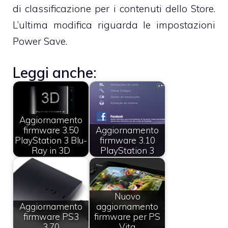
di classificazione per i contenuti dello Store.
L’ultima modifica riguarda le impostazioni
Power Save.
Leggi anche:
Aggiornamento
firmware 3.50
Aggiornamento
PlayStation 3 Blu-
firmware 3.10
Ray in 3D
PlayStation 3
Nuovo
Aggiornamento
aggiornamento
firmware PS3
firmware per PS
3.70
Vita