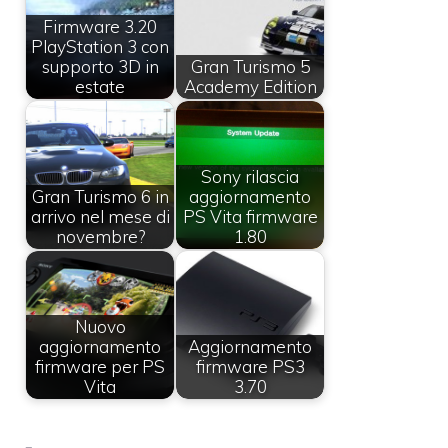
Firmware 3.20
PlayStation 3 con
supporto 3D in
Gran Turismo 5
estate
Academy Edition
Sony rilascia
Gran Turismo 6 in
aggiornamento
arrivo nel mese di
PS Vita firmware
novembre?
1.80
Nuovo
aggiornamento
Aggiornamento
firmware per PS
firmware PS3
Vita
3.70