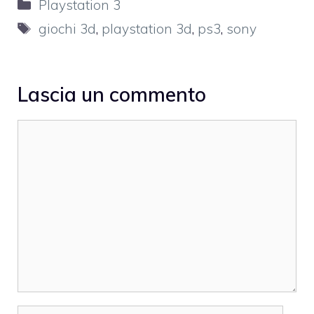
Categorie
Playstation 3
Tag
giochi 3d
,
playstation 3d
,
ps3
,
sony
Lascia un commento
Commento