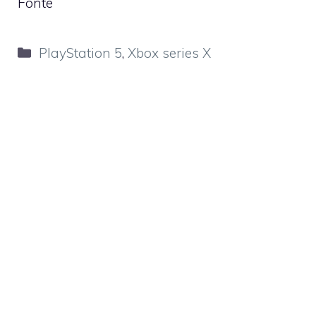
Fonte
Categorie
PlayStation 5
,
Xbox series X