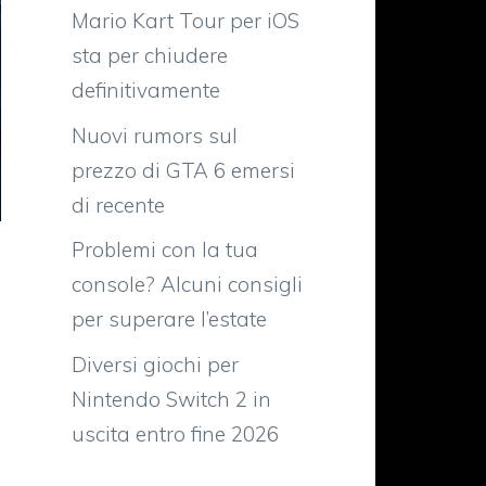
Mario Kart Tour per iOS
sta per chiudere
definitivamente
Nuovi rumors sul
prezzo di GTA 6 emersi
di recente
Problemi con la tua
console? Alcuni consigli
per superare l’estate
Diversi giochi per
Nintendo Switch 2 in
uscita entro fine 2026