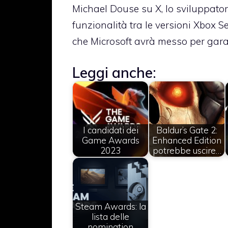
Michael Douse su X, lo sviluppatore
funzionalità tra le versioni Xbox S
che Microsoft avrà messo per garant
Leggi anche:
I candidati dei
Baldur’s Gate 2:
Game Awards
Enhanced Edition
2023
potrebbe uscire…
Steam Awards: la
lista delle
nomination