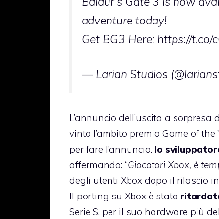
Baldur’s Gate 3 is now avai
adventure today!
Get BG3 Here:
https://t.
— Larian Studios (@larians
L’annuncio dell’uscita a sorpresa 
vinto l’ambito premio Game of th
per fare l’annuncio,
lo sviluppator
affermando: “
Giocatori Xbox, è temp
degli utenti Xbox dopo il rilascio in
Il porting su Xbox è stato
ritardat
Serie S, per il suo hardware più deb