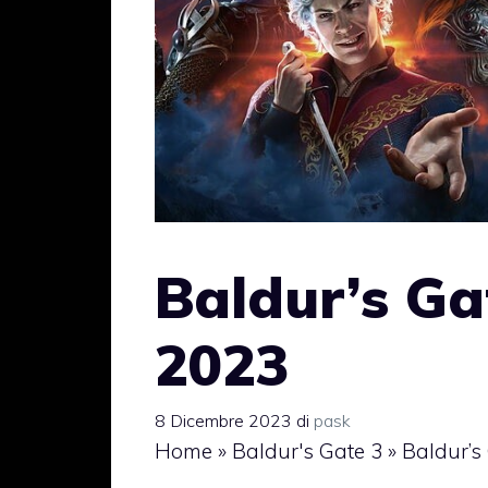
Baldur’s Ga
2023
8 Dicembre 2023
di
pask
Home
»
Baldur's Gate 3
»
Baldur’s