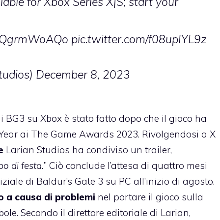
lable for Xbox Series X|S; start your
co/cQgrmWoAQo
pic.twitter.com/f08upIYL9z
tudios)
December 8, 2023
di BG3 su Xbox è stato fatto dopo che il gioco ha
e Year ai The Game Awards 2023. Rivolgendosi a X
e
Larian Studios ha condiviso un trailer,
o di festa.
” Ciò conclude l’attesa di quattro mesi
iziale di Baldur’s Gate 3 su PC all’inizio di agosto.
o a causa di problemi
nel portare il gioco sulla
ole. Secondo il direttore editoriale di Larian,