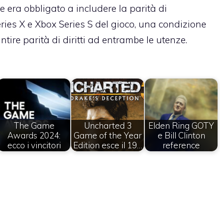
 era obbligato a includere la parità di
eries X e Xbox Series S del gioco, una condizione
ire parità di diritti ad entrambe le utenze.
The Game
Uncharted 3
Elden Ring GOTY
Awards 2024:
Game of the Year
e Bill Clinton
ecco i vincitori
Edition esce il 19…
reference