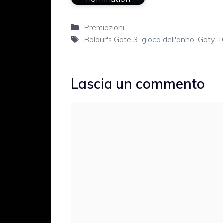
Categorie
Premiazioni
Tag
Baldur's Gate 3
,
gioco dell'anno
,
Goty
,
T
Lascia un commento
Commento