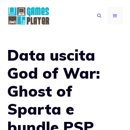
Vai
al
MENU
contenuto
Data uscita
God of War:
Ghost of
Sparta e
bundle PSP