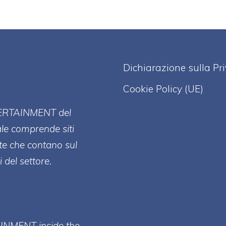
Dichiarazione sulla Pr
Cookie Policy (UE)
ERT
AINMENT
del
ale comprende siti
te che contano sul
 del settore.
AINMENT inside the