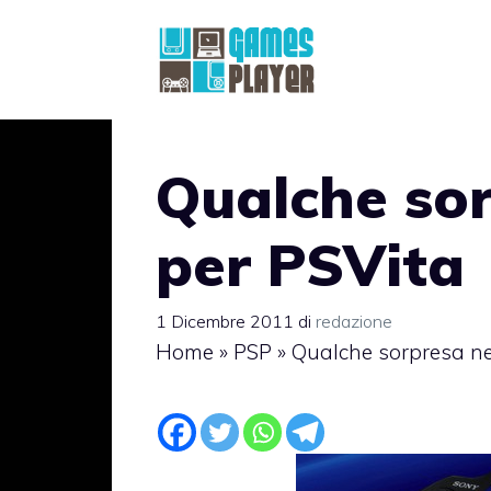
Vai
al
contenuto
Qualche so
per PSVita
1 Dicembre 2011
di
redazione
Home
»
PSP
»
Qualche sorpresa ne