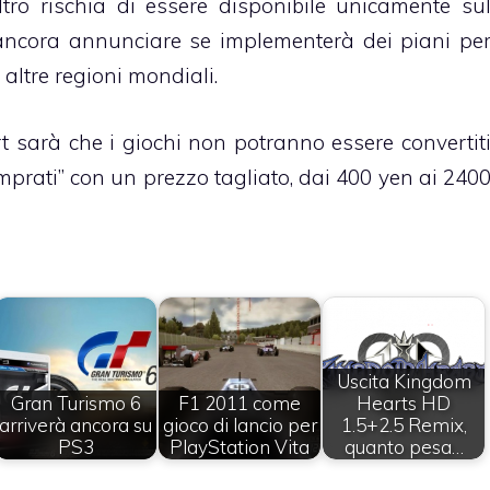
ro rischia di essere disponibile unicamente su
ncora annunciare se implementerà dei piani pe
n altre regioni mondiali.
t sarà che i giochi non potranno essere convertit
rati” con un prezzo tagliato, dai 400 yen ai 240
Uscita Kingdom
Gran Turismo 6
F1 2011 come
Hearts HD
arriverà ancora su
gioco di lancio per
1.5+2.5 Remix,
PS3
PlayStation Vita
quanto pesa…