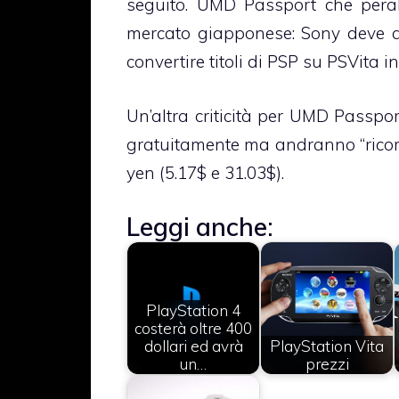
seguito. UMD Passport che peralt
mercato giapponese: Sony deve a
convertire titoli di PSP su PSVita i
Un’altra criticità per UMD Passpor
gratuitamente ma andranno “ricomp
yen (5.17$ e 31.03$).
Leggi anche:
PlayStation 4
costerà oltre 400
dollari ed avrà
PlayStation Vita
un…
prezzi