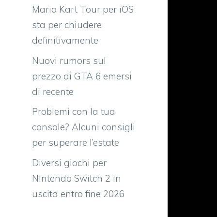
Mario Kart Tour per iOS
sta per chiudere
definitivamente
Nuovi rumors sul
prezzo di GTA 6 emersi
di recente
Problemi con la tua
console? Alcuni consigli
per superare l’estate
o
i
Diversi giochi per
i
Nintendo Switch 2 in
,
uscita entro fine 2026
2