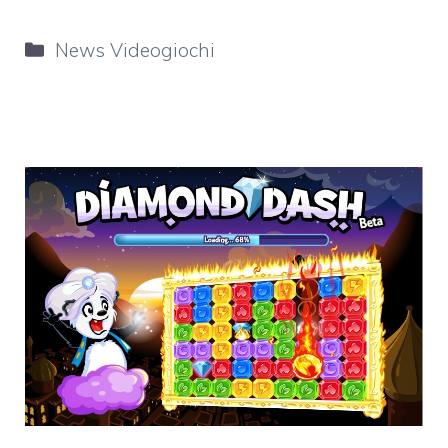
Categorie
News Videogiochi