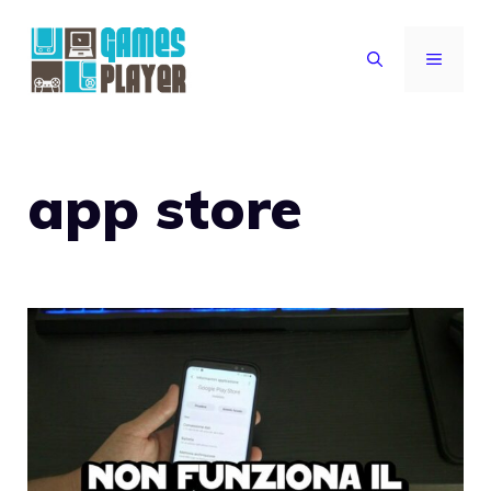
Vai
al
MENU
contenuto
app store