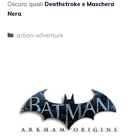
Oscuro, quali
Deathstroke e Maschera
Nera
.
Categorie
action-adventure