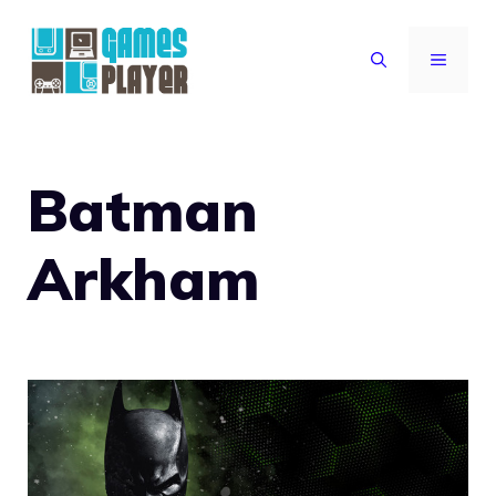
Vai
al
MENU
contenuto
Batman
Arkham