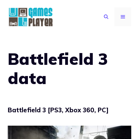
Vai
al
MENU
contenuto
Battlefield 3
data
Battlefield 3 [PS3, Xbox 360, PC]