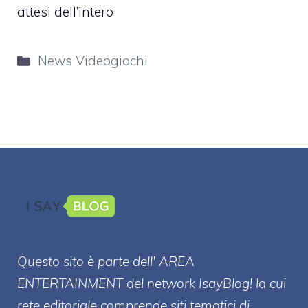
attesi dell’intero
Categorie
News Videogiochi
Questo sito è parte dell' AREA
ENTERT
AINMENT
del network IsayBlog! la cui
rete editoriale comprende siti tematici di