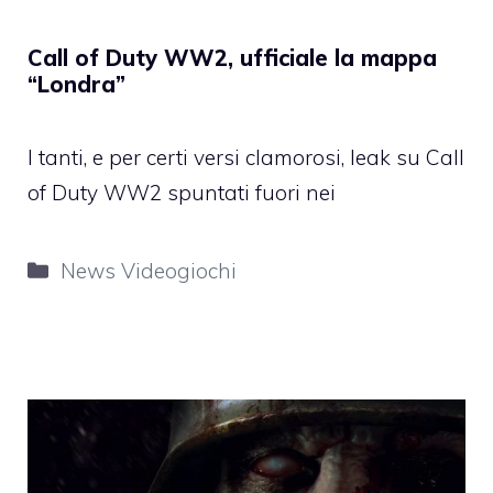
Call of Duty WW2, ufficiale la mappa
“Londra”
I tanti, e per certi versi clamorosi, leak su Call
of Duty WW2 spuntati fuori nei
Categorie
News Videogiochi