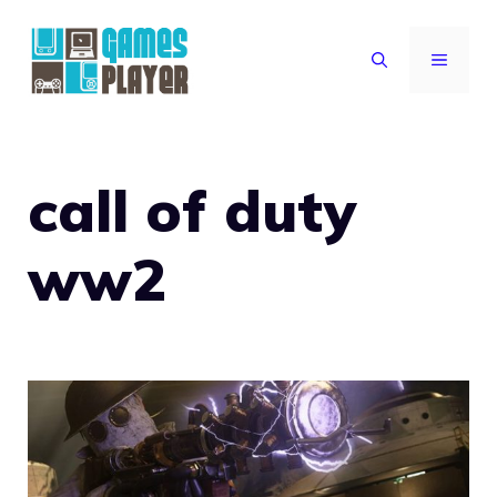
Vai
al
MENU
contenuto
call of duty
ww2