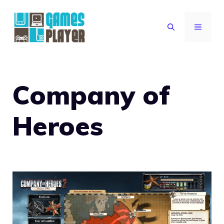
Vai
al
MENU
contenuto
Company of
Heroes