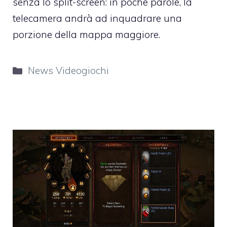
senza lo split-screen: in poche parole, la
telecamera andrà ad inquadrare una
porzione della mappa maggiore.
Categorie
News Videogiochi