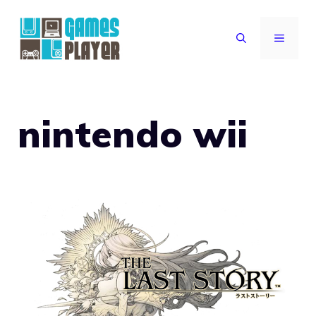
Vai
al
MENU
contenuto
nintendo wii