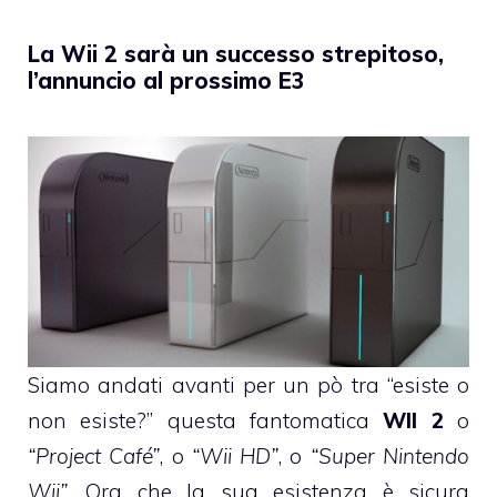
La Wii 2 sarà un successo strepitoso,
l’annuncio al prossimo E3
Siamo andati avanti per un pò tra “esiste o
non esiste?” questa fantomatica
WII 2
o
“Project Café”
, o
“Wii HD”
, o
“Super Nintendo
Wii”
. Ora che
la sua esistenza è sicura