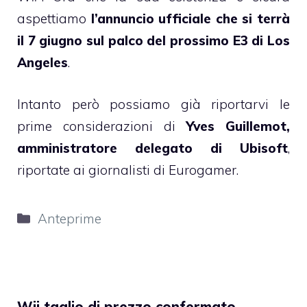
aspettiamo
l’annuncio ufficiale che si terrà
il 7 giugno sul palco del prossimo E3 di Los
Angeles
.
Intanto però possiamo già riportarvi le
prime considerazioni di
Yves Guillemot,
amministratore delegato di Ubisoft
,
riportate ai giornalisti di Eurogamer.
Categorie
Anteprime
Wii taglio di prezzo confermato