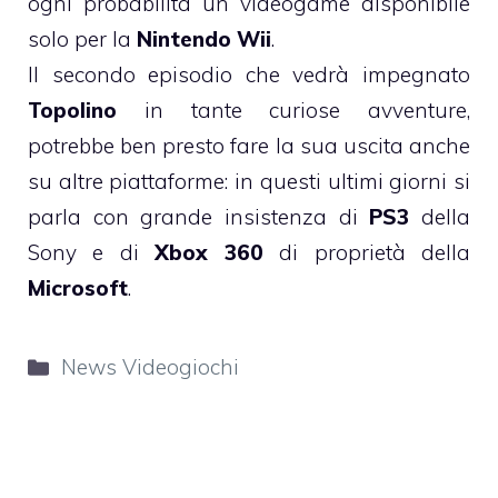
ogni probabilità un videogame disponibile
solo per la
Nintendo Wii
.
Il secondo episodio che vedrà impegnato
Topolino
in tante curiose avventure,
potrebbe ben presto fare la sua uscita anche
su altre piattaforme: in questi ultimi giorni si
parla con grande insistenza di
PS3
della
Sony e di
Xbox 360
di proprietà della
Microsoft
.
Categorie
News Videogiochi