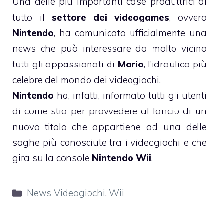
Una delle più importanti case produttrici di
tutto il
settore dei videogames
, ovvero
Nintendo
, ha comunicato ufficialmente una
news che può interessare da molto vicino
tutti gli appassionati di
Mario
, l’idraulico più
celebre del mondo dei videogiochi.
Nintendo
ha, infatti, informato tutti gli utenti
di come stia per provvedere al lancio di un
nuovo titolo che appartiene ad una delle
saghe più conosciute tra i videogiochi e che
gira sulla console
Nintendo Wii
.
Categorie
News Videogiochi
,
Wii