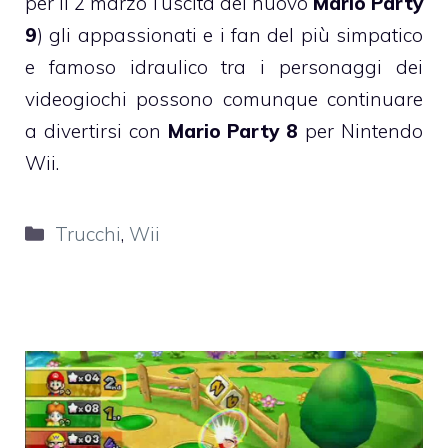
per il 2 marzo l’uscita del nuovo
Mario Party
9
) gli appassionati e i fan del più simpatico
e famoso idraulico tra i personaggi dei
videogiochi possono comunque continuare
a divertirsi con
Mario Party 8
per
Nintendo
Wii
.
Categorie
Trucchi
,
Wii