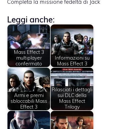
Completa la missione fedeltà di Jack
Leggi anche:
Mass Effect 3
multiplayer
Informazioni su
confermato
Mass Effect 3
Rilasciati i dettagli
Armi e premi
sui DLC della
sbloccabili Mass
Mass Effect
Effect 3
Trilogy