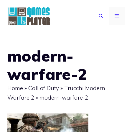
Vai
al
MENU
contenuto
modern-
warfare-2
Home
»
Call of Duty
»
Trucchi Modern
Warfare 2
»
modern-warfare-2