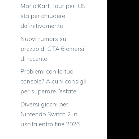
Mario Kart Tour per iOS
sta per chiudere
definitivamente
Nuovi rumors sul
prezzo di GTA 6 emersi
di recente
Problemi con la tua
console? Alcuni consigli
per superare l’estate
i
Diversi giochi per
Nintendo Switch 2 in
s
uscita entro fine 2026
e