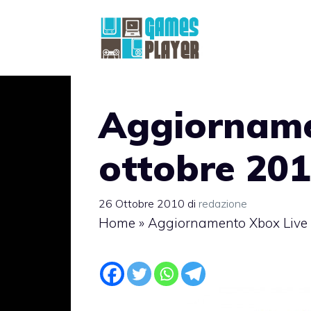
Vai
al
contenuto
Aggiorname
ottobre 20
26 Ottobre 2010
di
redazione
Home
»
Aggiornamento Xbox Live