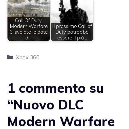
Call Of Duty:
Modern Warfare
Il prossimo Call of
3: svelate le date
Duty potrebbe
di…
essere il più…
Categorie
Xbox 360
1 commento su
“Nuovo DLC
Modern Warfare