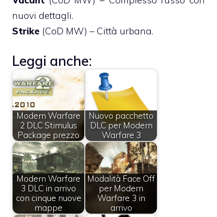
Vacant
(CoD MW) – Complesso russo con
nuovi dettagli.
Strike
(CoD MW) – Città urbana.
Leggi anche:
Modern Warfare
Nuovo pacchetto
2 DLC Stimulus
DLC per Modern
Package prezzo
Warfare 3
Modern Warfare
Modalità Face Off
3 DLC in arrivo
per Modern
con cinque nuove
Warfare 3 in
mappe
arrivo