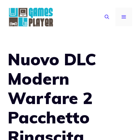
Vai
al
MENU
contenuto
Nuovo DLC
Modern
Warfare 2
Pacchetto
Rinascita