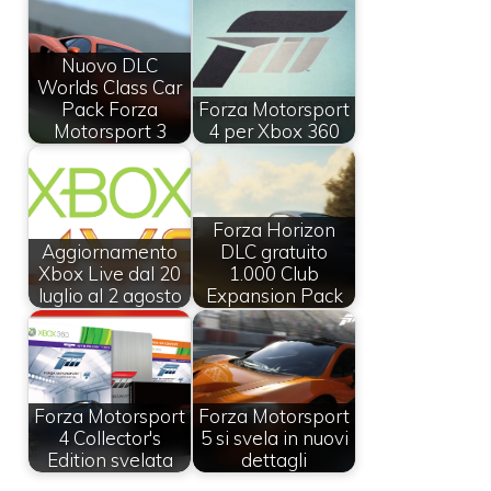
Nuovo DLC
Worlds Class Car
Pack Forza
Forza Motorsport
Motorsport 3
4 per Xbox 360
Forza Horizon
Aggiornamento
DLC gratuito
Xbox Live dal 20
1.000 Club
luglio al 2 agosto
Expansion Pack
Forza Motorsport
Forza Motorsport
4 Collector's
5 si svela in nuovi
Edition svelata
dettagli