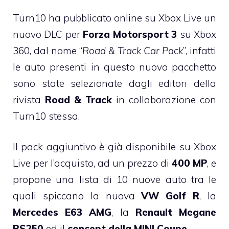
Turn10 ha pubblicato online su Xbox Live un
nuovo DLC per
Forza Motorsport 3
su Xbox
360, dal nome “
Road & Track Car Pack
”, infatti
le auto presenti in questo nuovo pacchetto
sono state selezionate dagli editori della
rivista
Road & Track
in collaborazione con
Turn10 stessa.
Il pack aggiuntivo è già disponibile su Xbox
Live per l’acquisto, ad un prezzo di
400 MP
, e
propone una lista di 10 nuove auto tra le
quali spiccano la nuova
VW Golf R
, la
Mercedes E63 AMG
, la
Renault Megane
RS250
ed il
concept della MINI Coupe
.