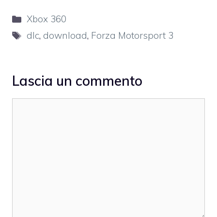
Categorie
Xbox 360
Tag
dlc
,
download
,
Forza Motorsport 3
Lascia un commento
Commento