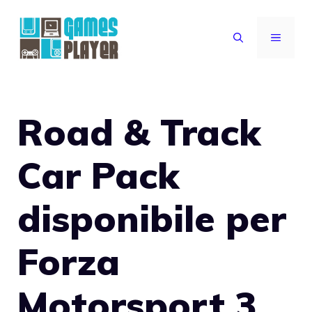
Vai
al
MENU
contenuto
Road & Track
Car Pack
disponibile per
Forza
Motorsport 3