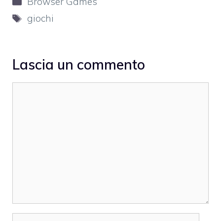
Browser Games
Tag
giochi
Lascia un commento
Commento
Nome