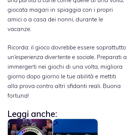
una partita a carte
come quelle di una volta,
giocata magari in spiaggia con i propri
amici o a casa dei nonni, durante le
vacanze.
Ricorda: il gioco dovrebbe essere soprattutto
un’esperienza divertente e sociale.
Preparati a
immergerti nei giochi di una volta, migliora
giorno dopo giorno le tue abilità e mettiti
alla prova contro altri sfidanti reali. Buona
fortuna!
Leggi anche: