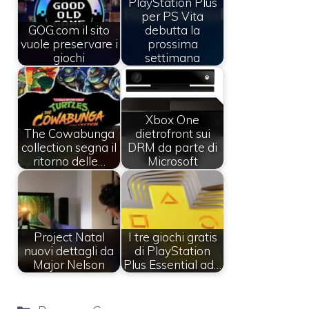
PlayStation Plus
per PS Vita
GOG.com il sito
debutta la
vuole preservare i
prossima
giochi
settimana
Xbox One
The Cowabunga
dietrofront sui
collection segna il
DRM da parte di
ritorno delle…
Microsoft
Project Natal
I tre giochi gratis
nuovi dettagli da
di PlayStation
Major Nelson
Plus Essential ad…
Categorie