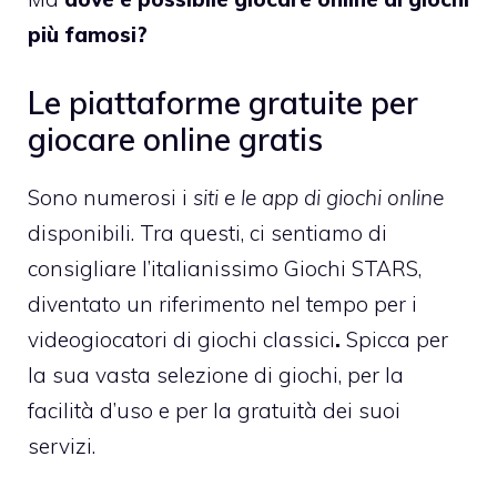
più famosi?
Le piattaforme gratuite per
giocare online gratis
Sono numerosi i
siti e le app di giochi online
disponibili. Tra questi, ci sentiamo di
consigliare l’italianissimo Giochi STARS,
diventato un riferimento nel tempo per i
videogiocatori di giochi classici
.
Spicca per
la sua vasta selezione di giochi, per la
facilità d’uso e per la gratuità dei suoi
servizi.