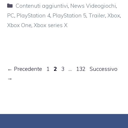
Categorie
Contenuti aggiuntivi
,
News Videogiochi
,
PC
,
PlayStation 4
,
PlayStation 5
,
Trailer
,
Xbox
,
Xbox One
,
Xbox series X
Pagina
Pagina
Pagina
Pagina
←
Precedente
1
2
3
…
132
Successivo
→