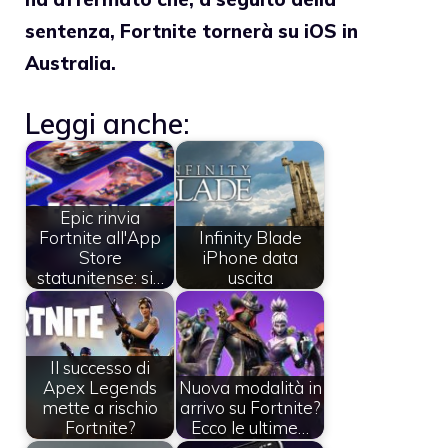
sentenza, Fortnite tornerà su iOS in
Australia.
Leggi anche:
Epic rinvia
Fortnite all'App
Infinity Blade
Store
iPhone data
statunitense: si…
uscita
Il successo di
Apex Legends
Nuova modalità in
mette a rischio
arrivo su Fortnite?
Fortnite?
Ecco le ultime…