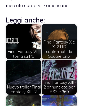
mercato europeo e americano.
Leggi anche:
Final Fantasy X e
X-2 HD
Final Fantasy VIII
confermati da
torna su PC
Square Enix
Final Fantasy XIII-
Nuovo trailer Final
2 annunciato per
Fantasy XIII-2
PS3 e 360