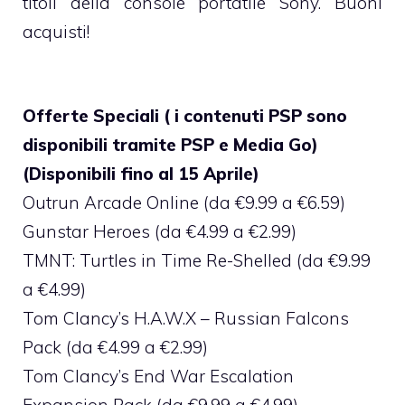
titoli della console portatile Sony. Buoni
acquisti!
Offerte Speciali ( i contenuti PSP sono
disponibili tramite PSP e Media Go)
(Disponibili fino al 15 Aprile)
Outrun Arcade Online (da €9.99 a €6.59)
Gunstar Heroes (da €4.99 a €2.99)
TMNT: Turtles in Time Re-Shelled (da €9.99
a €4.99)
Tom Clancy’s H.A.W.X – Russian Falcons
Pack (da €4.99 a €2.99)
Tom Clancy’s End War Escalation
Expansion Pack (da €9.99 a €4.99)