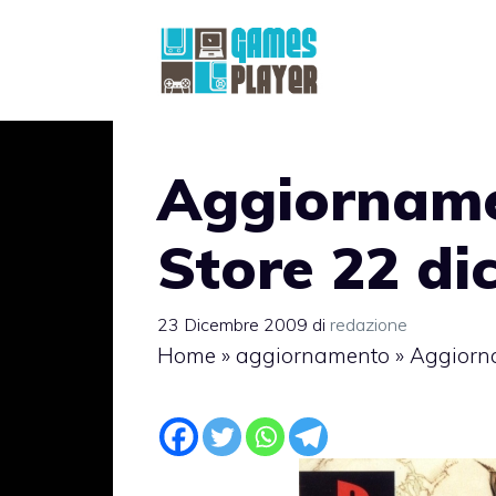
Vai
al
contenuto
Aggiorname
Store 22 d
23 Dicembre 2009
di
redazione
Home
»
aggiornamento
»
Aggiorna