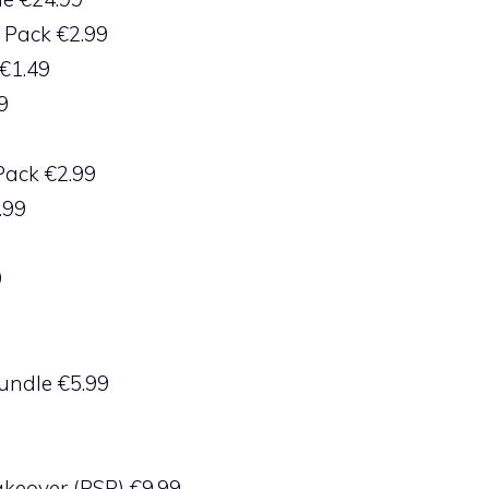
 Pack €2.99
€1.49
9
Pack €2.99
.99
9
undle €5.99
akeover (PSP) €9.99