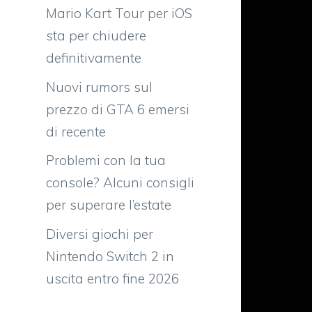
Mario Kart Tour per iOS
sta per chiudere
definitivamente
Nuovi rumors sul
prezzo di GTA 6 emersi
di recente
Problemi con la tua
console? Alcuni consigli
per superare l’estate
Diversi giochi per
Nintendo Switch 2 in
uscita entro fine 2026