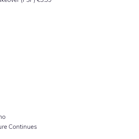
mo
ure Continues