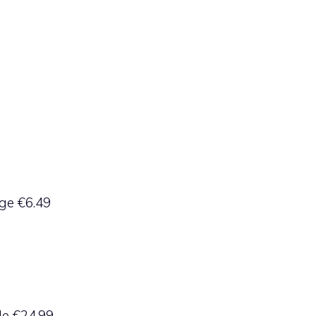
ge €6.49
le €24.99