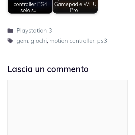
controller PS4
Gamepad e Wii U
solo su…
Pro…
Categorie
Playstation 3
Tag
gem
,
giochi
,
motion controller
,
ps3
Lascia un commento
Commento