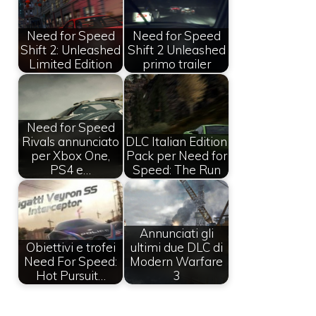
Need for Speed
Need for Speed
Shift 2: Unleashed
Shift 2 Unleashed
Limited Edition
primo trailer
Need for Speed
Rivals annunciato
DLC Italian Edition
per Xbox One,
Pack per Need for
PS4 e…
Speed: The Run
Annunciati gli
Obiettivi e trofei
ultimi due DLC di
Need For Speed:
Modern Warfare
Hot Pursuit…
3