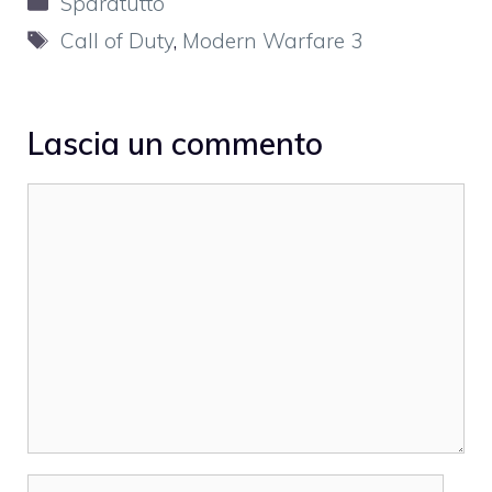
Sparatutto
Tag
Call of Duty
,
Modern Warfare 3
Lascia un commento
Commento
Nome