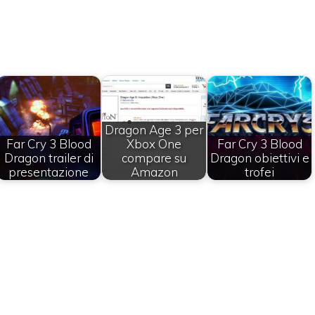
Dragon Age 3 per
Far Cry 3 Blood
Xbox One
Far Cry 3 Blood
Dragon trailer di
compare su
Dragon obiettivi e
presentazione
Amazon
trofei