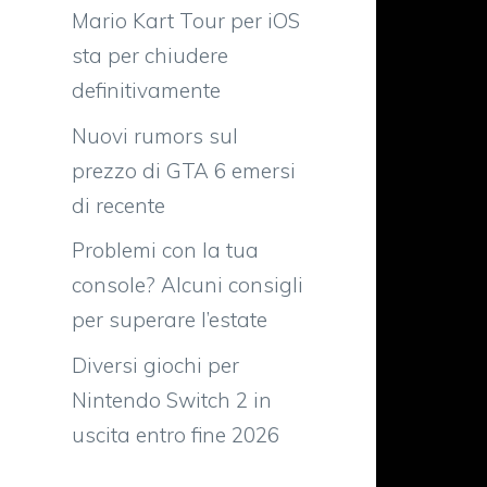
Mario Kart Tour per iOS
sta per chiudere
definitivamente
Nuovi rumors sul
prezzo di GTA 6 emersi
di recente
Problemi con la tua
console? Alcuni consigli
per superare l’estate
Diversi giochi per
Nintendo Switch 2 in
uscita entro fine 2026