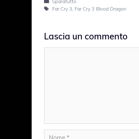
Categorie
Sparatutto
Tag
Far Cry 3
,
Far Cry 3 Blood Dragon
Lascia un commento
Commento
Nome