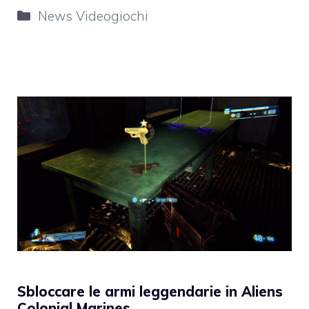
Categorie
News Videogiochi
Sbloccare le armi leggendarie in Aliens
Colonial Marines