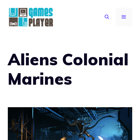
Vai
al
MENU
contenuto
Aliens Colonial
Marines