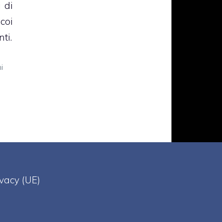
 di
coi
ti.
i
ivacy (UE)