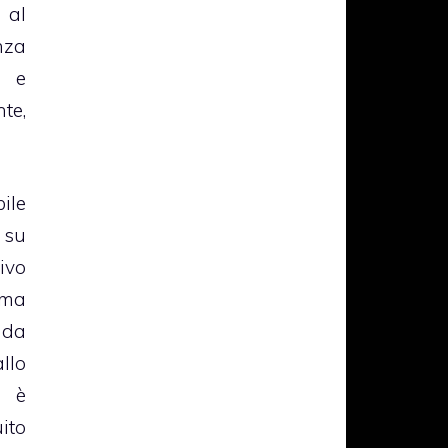
 al
nza
 e
te,
ile
 su
ivo
ema
 da
llo
 è
ito