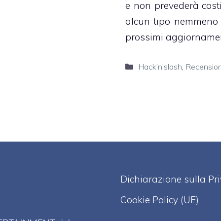
e non prevederà costi
alcun tipo nemmeno 
prossimi aggiornamen
Categorie
Hack’n’slash
,
Recension
Dichiarazione sulla Pr
Cookie Policy (UE)