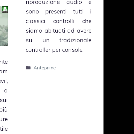
riproduzione audio e
sono presenti tutti i
classici controlli che
siamo abituati ad avere
su un tradizionale
controller per console.
nte
Categorie
Anteprime
eam
il,
o a
sui
più
ure
ile