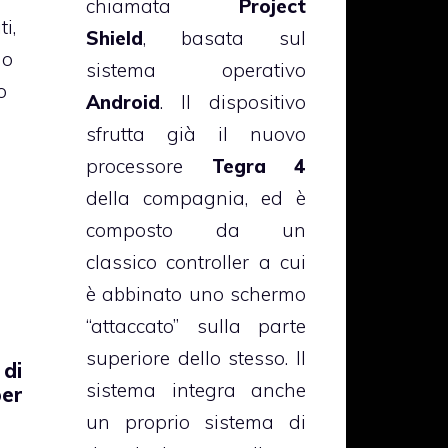
chiamata
Project
ti,
Shield
, basata sul
no
sistema operativo
o
Android
. Il dispositivo
sfrutta già il nuovo
processore
Tegra 4
della compagnia, ed è
composto da un
classico controller a cui
è abbinato uno schermo
“attaccato” sulla parte
superiore dello stesso. Il
 di
sistema integra anche
per
un proprio sistema di