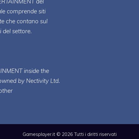
ERT
AINMENT
del
ale comprende siti
te che contano sul
 del settore.
AINMENT inside the
owned by Nectivity Ltd.
other
Gamesplayer.it © 2026 Tutti i diritti riservati