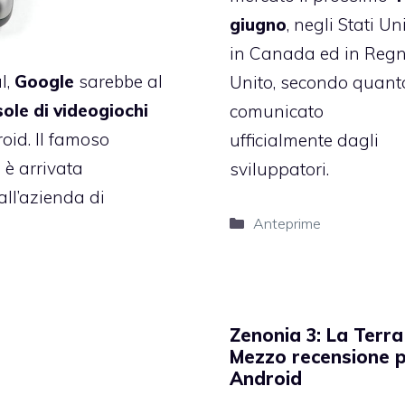
giugno
, negli Stati Uni
in Canada ed in Reg
l,
Google
sarebbe al
Unito, secondo quant
ole di videogiochi
comunicato
oid. Il famoso
ufficialmente dagli
 è arrivata
sviluppatori.
all’azienda di
Categorie
Anteprime
Zenonia 3: La Terra
Mezzo recensione 
Android