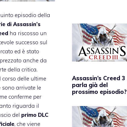
quinto episodio della
rie di Assassin’s
eed
ha riscosso un
tevole successo sul
rcato ed è stato
prezzato anche da
te della critica.
Assassin’s Creed 3 
 corso delle ultime
parla già del
 sono arrivate le
prossimo episodio?
ime conferme per
anto riguarda il
ascio del
primo DLC
iciale
, che viene