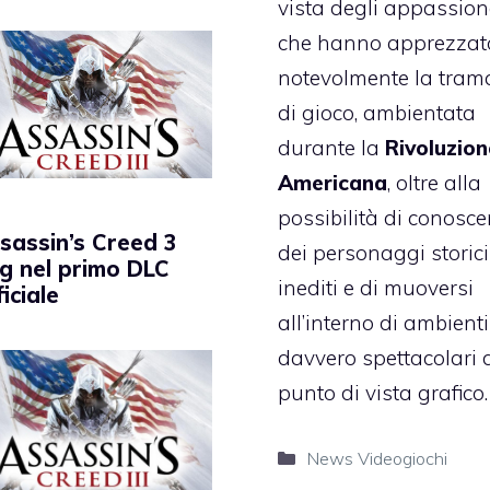
vista degli appassiona
che hanno apprezzat
notevolmente la tram
di gioco, ambientata
durante la
Rivoluzion
Americana
, oltre alla
possibilità di conosce
sassin’s Creed 3
dei personaggi storici
g nel primo DLC
inediti e di muoversi
ficiale
all’interno di ambienti
davvero spettacolari 
punto di vista grafico.
Categorie
News Videogiochi