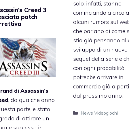
solo: infatti, stanno
sassin’s Creed 3
cominciando a circola
lasciata patch
alcuni rumors sul we
rrettiva
che parlano di come s
stia già pensando all
sviluppo di un nuovo
sequel della serie e ch
con ogni probabilità,
potrebbe arrivare in
commercio già a parti
rand di Assassin’s
dal prossimo anno.
eed
, da qualche anno
questa parte, è stato
Categorie
News Videogiochi
grado di attirare un
orme successo in