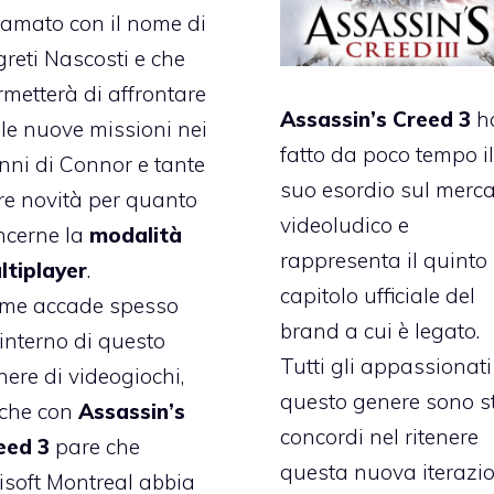
iamato con il nome di
greti Nascosti e che
rmetterà di affrontare
Assassin’s Creed 3
h
lle nuove missioni nei
fatto da poco tempo il
nni di Connor e tante
suo esordio sul merc
tre novità per quanto
videoludico e
ncerne la
modalità
rappresenta il quinto
ltiplayer
.
capitolo ufficiale del
me accade spesso
brand a cui è legato.
’interno di questo
Tutti gli appassionati
nere di videogiochi,
questo genere sono st
che con
Assassin’s
concordi nel ritenere
eed 3
pare che
questa nuova iterazi
isoft Montreal abbia