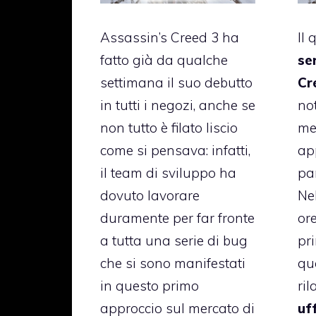
Assassin’s Creed 3 ha
Il 
fatto già da qualche
se
settimana il suo debutto
Cr
in tutti i negozi, anche se
no
non tutto è filato liscio
me
come si pensava: infatti,
ap
il team di sviluppo ha
par
dovuto lavorare
Nel
duramente per far fronte
ore
a tutta una serie di bug
pr
che si sono manifestati
qu
in questo primo
ril
approccio sul mercato di
uff