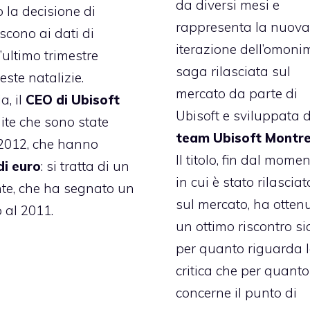
da diversi mesi e
 la decisione di
rappresenta la nuova
iscono ai dati di
iterazione dell’omoni
’ultimo trimestre
saga rilasciata sul
este natalizie.
mercato da parte di
a, il
CEO di Ubisoft
Ubisoft e sviluppata 
dite che sono state
team Ubisoft Montre
l 2012, che hanno
Il titolo, fin dal mome
di euro
: si tratta di un
in cui è stato rilasciat
nte, che ha segnato un
sul mercato, ha otten
 al 2011.
un ottimo riscontro si
per quanto riguarda 
critica che per quanto
concerne il punto di