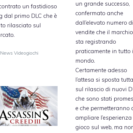
un grande successo,
scontrato un fastidioso
confermato anche
g dal primo DLC che è
dall’elevato numero d
to rilasciato sul
vendite che il marchio
rcato.
sta registrando
praticamente in tutto i
Categorie
News Videogiochi
mondo.
Certamente adesso
l’attesa si sposta tutt
sul rilascio di nuovi 
che sono stati promes
e che permetteranno 
ampliare l’esperienza
gioco sul web, ma no