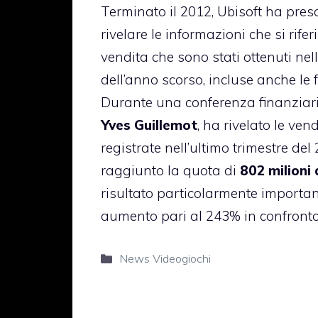
Terminato il 2012, Ubisoft ha preso
rivelare le informazioni che si rifer
vendita che sono stati ottenuti nell
dell’anno scorso, incluse anche le f
Durante una conferenza finanziari
Yves Guillemot
, ha rivelato le ven
registrate nell’ultimo trimestre de
raggiunto la quota di
802 milioni 
risultato particolarmente importa
aumento pari al 243% in confronto
Categorie
News Videogiochi