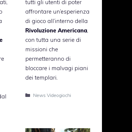
ti,
tutti gli utenti di poter
o
affrontare un’esperienza
a
di gioco all’interno della
Rivoluzione Americana
,
e
con tutta una serie di
missioni che
re
permetteranno di
bloccare i malvagi piani
dei templari.
Categorie
News Videogiochi
dal