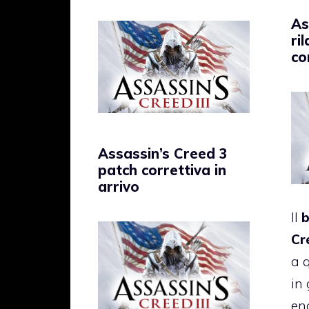
As
ri
co
Assassin’s Creed 3
patch correttiva in
arrivo
Il
b
Cr
a 
in 
en