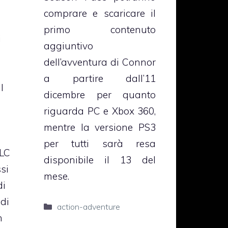
comprare e scaricare il
primo contenuto
i
aggiuntivo
dell’avventura di Connor
a partire dall’11
l
dicembre per quanto
riguarda PC e Xbox 360,
mentre la versione PS3
a
per tutti sarà resa
DLC
disponibile il 13 del
si
mese.
di
 di
Categorie
action-adventure
n