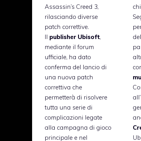
Assassin’s Creed 3,
ch
rilasciando diverse
Se
patch correttive.
pe
Il
publisher Ubisoft
,
de
mediante il forum
pa
ufficiale, ha dato
al
conferma del lancio di
co
una nuova patch
mu
correttiva che
Co
permetterà di risolvere
all
tutta una serie di
ge
complicazioni legate
an
alla campagna di gioco
Cr
principale e nel
Ub