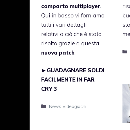
comparto multiplayer
.
ri
Qui in basso vi forniamo
bu
tutti i vari dettagli
sta
relativi a ciò che è stato
me
risolto grazie a questa
nuova patch
.
►
GUADAGNARE SOLDI
FACILMENTE IN FAR
CRY 3
Categorie
News Videogiochi