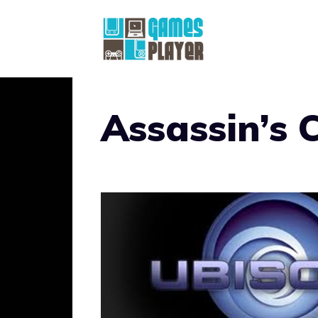
Vai
al
contenuto
Assassin’s 