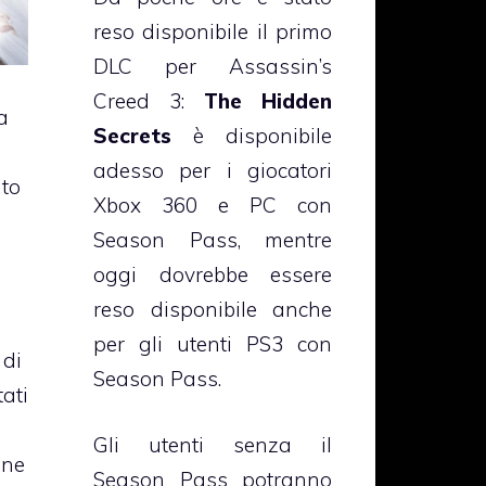
reso disponibile il primo
DLC per Assassin’s
Creed 3:
The Hidden
a
Secrets
è disponibile
adesso per i giocatori
ato
Xbox 360 e PC con
Season Pass, mentre
oggi dovrebbe essere
reso disponibile anche
per gli utenti PS3 con
 di
Season Pass.
ati
Gli utenti senza il
one
Season Pass potranno