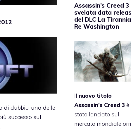
Assassin’s Creed 3
svelata data relea
del DLC La Tirannia
 2012
Re Washington
Il
nuovo titolo
Assassin’s Creed 3
è
 di dubbio, una delle
stato lanciato sul
più successo sul
mercato mondiale or
.