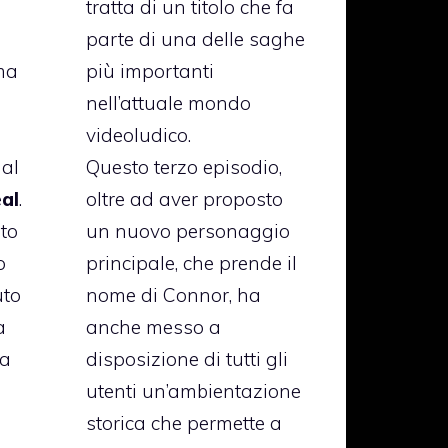
tratta di un titolo che fa
parte di una delle saghe
ma
più importanti
nell’attuale mondo
videoludico.
dal
Questo terzo episodio,
al
.
oltre ad aver proposto
nto
un nuovo personaggio
o
principale, che prende il
uto
nome di Connor, ha
a
anche messo a
la
disposizione di tutti gli
utenti un’ambientazione
storica che permette a